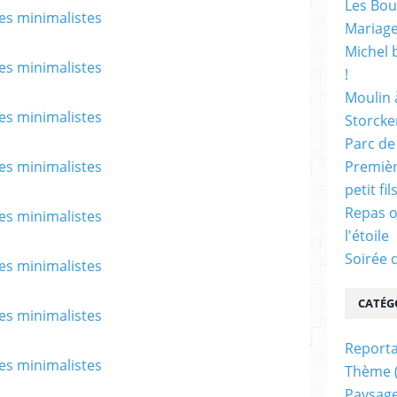
Les Bou
Mariage
Michel 
!
Moulin 
Storck
Parc de
Premièr
petit fi
Repas o
l'étoile
Soirée 
CATÉG
Report
Thème
Paysag