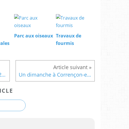
Parc aux oiseaux
Travaux de
ales
fourmis
Les Voiles de Saint-Tropez 2017
Un dimanche à Corrençon-en-vercors
ICLE