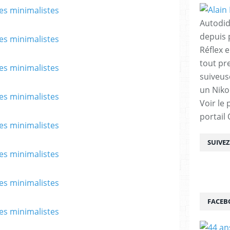
Autodid
depuis 
Réflex e
tout pre
suiveuse
un Nikon
Voir le 
portail
SUIVE
FACEB