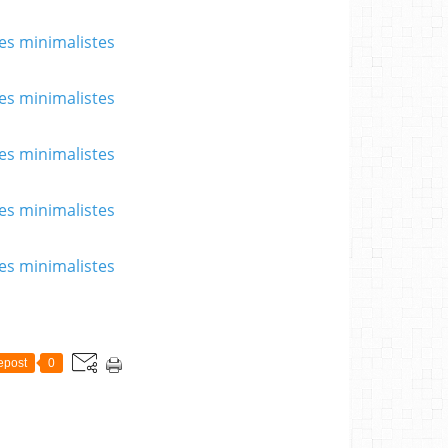
epost
0