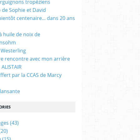
rguignons tropéziens
 de Sophie et David
bientôt centenaire... dans 20 ans
à huile de noix de
ensohm
 Westerling
e rencontre avec mon arrière
ls ALISTAIR
ffert par la CCAS de Marcy
dansante
ORIES
ages
(43)
(20)
e
(15)